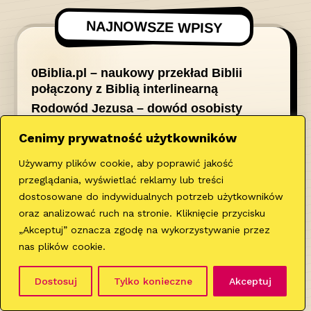
NAJNOWSZE WPISY
0Biblia.pl – naukowy przekład Biblii
połączony z Biblią interlinearną
Rodowód Jezusa – dowód osobisty
sprzed tysięcy lat
Cenimy prywatność użytkowników
Kazanie o szatanie
Królowa potępionych
Używamy plików cookie, aby poprawić jakość
przeglądania, wyświetlać reklamy lub treści
Biblijny Bóg, który zatwardza serca
dostosowane do indywidualnych potrzeb użytkowników
i obkłada ludy klątwą. Cherem, czyli
oraz analizować ruch na stronie. Kliknięcie przycisku
“święte ludobójstwo” Heleny Eilstein
„Akceptuj” oznacza zgodę na wykorzystywanie przez
nas plików cookie.
Dostosuj
Tylko konieczne
Akceptuj