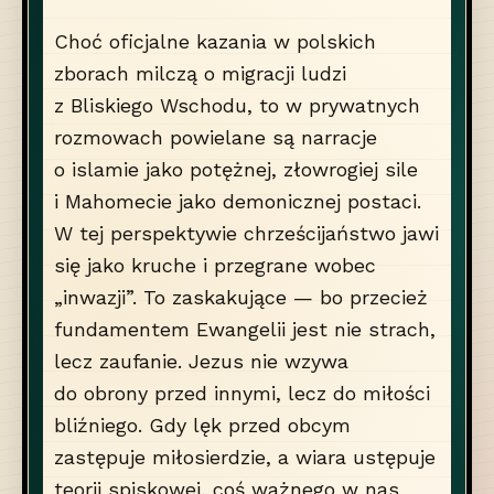
Choć oficjalne kazania w polskich
zborach milczą o migracji ludzi
z Bliskiego Wschodu, to w prywatnych
rozmowach powielane są narracje
o islamie jako potężnej, złowrogiej sile
i Mahomecie jako demonicznej postaci.
W tej perspektywie chrześcijaństwo jawi
się jako kruche i przegrane wobec
„inwazji”. To zaskakujące — bo przecież
fundamentem Ewangelii jest nie strach,
lecz zaufanie. Jezus nie wzywa
do obrony przed innymi, lecz do miłości
bliźniego. Gdy lęk przed obcym
zastępuje miłosierdzie, a wiara ustępuje
teorii spiskowej, coś ważnego w nas