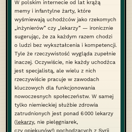
W polskim internecie od lat krążą
memy i infantylne żarty, które
wyśmiewają uchodźców jako rzekomych
„inżynierów” czy „lekarzy” — ironicznie
sugerując, że za każdym razem chodzi
o ludzi bez wykształcenia i kompetencji.
Tyle że rzeczywistość wygląda zupełnie
inaczej. Oczywiście, nie każdy uchodźca
jest specjalistą, ale wielu z nich
rzeczywiście pracuje w zawodach
kluczowych dla funkcjonowania
nowoczesnych społeczeństw. W samej
tylko niemieckiej służbie zdrowia
zatrudnionych jest ponad 6 000 lekarzy
(
lekarzy
, nie pielęgniarek,
czy opiekunów!) pochodzących z Syrii