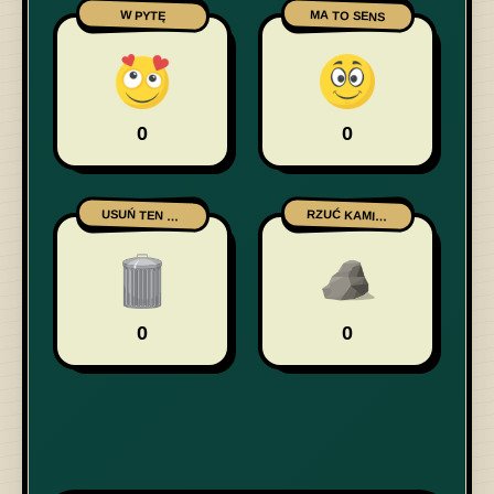
MA TO SENS
W PYTĘ
0
0
USUŃ TEN WPIS
RZUĆ KAMIENIEM
0
0