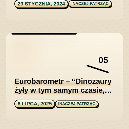
29 STYCZNIA, 2024
INACZEJ PATRZĄC
05
Eurobarometr – “Dinozaury
żyły w tym samym czasie,
co pierwsi ludzie.”
6 LIPCA, 2025
INACZEJ PATRZĄC