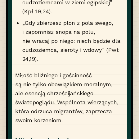
cudzoziemcami w ziemi egipskiej”
(Kpł 19,34).
„Gdy zbierzesz plon z pola swego,
i zapomnisz snopa na polu,
nie wracaj po niego: niech będzie dla
cudzoziemca, sieroty i wdowy” (Pwt
24,19).
Miłość bliźniego i gościnność
są nie tylko obowiązkiem moralnym,
ale esencją chrześcijańskiego
światopoglądu. Wspólnota wierzących,
która odrzuca migrantów, zaprzecza
swoim korzeniom.