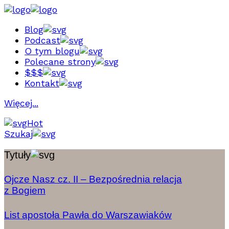
Blog
Podcast
O tym blogu
Polecane strony
$$$
Kontakt
Więcej...
Hot
Szukaj
Tytuły
Ojcze Nasz cz. II – Bezpośrednia relacja
z Bogiem
List apostoła Pawła do Warszawiaków