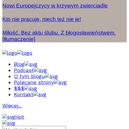
Nowi Europejczycy w krzywym zwierciadle
Kto nie pracuje, niech też nie je!
Miłość. Bez aktu ślubu. Z błogosławieństwem.
[tłumaczenie]
Blog
Podcast
O tym blogu
Polecane strony
$$$
Kontakt
Więcej...
Hot