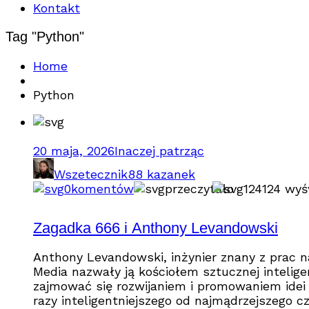
Kontakt
Tag "Python"
Home
Python
20 maja, 2026
Inaczej patrząc
Wszetecznik
88 kazanek
0
komentów
przeczytało
124
124 wyś
Zagadka 666 i Anthony Levandowski
Anthony Levandowski, inżynier znany z prac n
Media nazwały ją kościołem sztucznej intelige
zajmować się rozwijaniem i promowaniem idei b
razy inteligentniejszego od najmądrzejszego cz