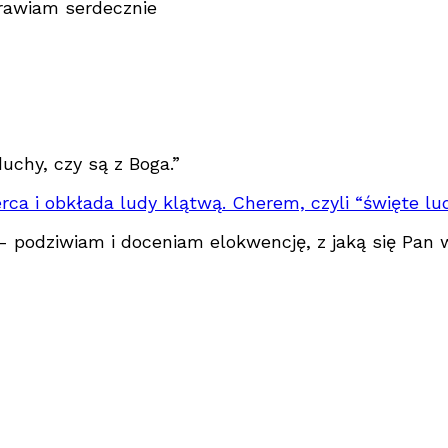
drawiam serdecznie
uchy, czy są z Boga.”
erca i obkłada ludy klątwą. Cherem, czyli “święte lu
 - podziwiam i doceniam elokwencję, z jaką się Pan