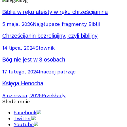
Biblia w ręku ateisty w ręku chrześcijanina
5 maja, 2026
Najgłupsze fragmenty Biblii
Chrześcijanin bezreligijny, czyli biblijny
14 lipca, 2024
Słownik
Bóg nie jest w 3 osobach
17 lutego, 2024
Inaczej patrząc
Księga Henocha
8 czerwca, 2025
Przekłady
Śledź mnie
Facebook
Twitter
Youtube