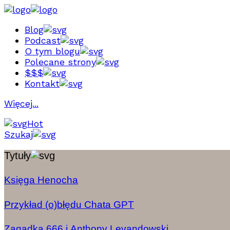
Blog
Podcast
O tym blogu
Polecane strony
$$$
Kontakt
Więcej...
Hot
Szukaj
Tytuły
Księga Henocha
Przykład (o)błędu Chata GPT
Zagadka 666 i Anthony Levandowski