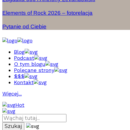
Elements of Rock 2026 – fotorelacja
Pytanie od Ciebie
Blog
Podcast
O tym blogu
Polecane strony
$$$
Kontakt
Więcej...
Hot