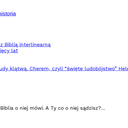
istoria
z Biblią interlinearną
ęcy lat
ludy klątwą. Cherem, czyli “święte ludobójstwo” Hel
 Biblia o niej mówi. A Ty co o niej sądzisz?…