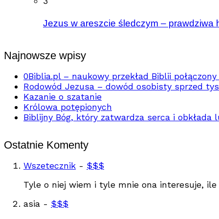
3
Jezus w areszcie śledczym – prawdziwa h
Najnowsze wpisy
0Biblia.pl – naukowy przekład Biblii połączony 
Rodowód Jezusa – dowód osobisty sprzed tysi
Kazanie o szatanie
Królowa potępionych
Biblijny Bóg, który zatwardza serca i obkłada 
Ostatnie Komenty
Wszetecznik
-
$$$
Tyle o niej wiem i tyle mnie ona interesuje, ile
asia
-
$$$