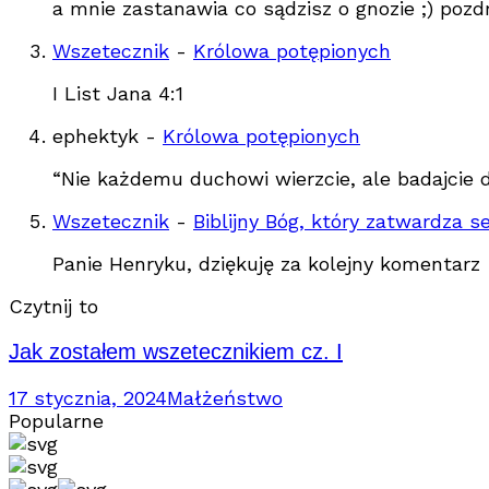
a mnie zastanawia co sądzisz o gnozie ;) poz
Wszetecznik
-
Królowa potępionych
I List Jana 4:1
ephektyk
-
Królowa potępionych
“Nie każdemu duchowi wierzcie, ale badajcie d
Wszetecznik
-
Biblijny Bóg, który zatwardza s
Panie Henryku, dziękuję za kolejny komentarz
Czytnij to
Jak zostałem wszetecznikiem cz. I
17 stycznia, 2024
Małżeństwo
Popularne