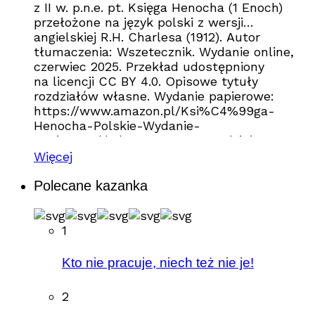
z II w. p.n.e. pt. Księga Henocha (1 Enoch)
przełożone na język polski z wersji
angielskiej R.H. Charlesa (1912). Autor
tłumaczenia: Wszetecznik. Wydanie online,
czerwiec 2025. Przekład udostępniony
na licencji CC BY 4.0. Opisowe tytuły
rozdziałów własne. Wydanie papierowe:
https://www.amazon.pl/Ksi%C4%99ga-
Henocha-Polskie-Wydanie-
Papierowe/dp/B0FYT92VYY Rozdział 1 –
Proroctwo o sądzie nad grzesznikami
Więcej
i pociechach dla sprawiedliwych
Polecane kazanka
1
Kto nie pracuje, niech też nie je!
2