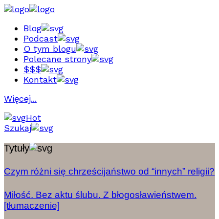
Blog
Podcast
O tym blogu
Polecane strony
$$$
Kontakt
Więcej...
Hot
Szukaj
Tytuły
Czym różni się chrześcijaństwo od “innych” religii?
Miłość. Bez aktu ślubu. Z błogosławieństwem.
[tłumaczenie]