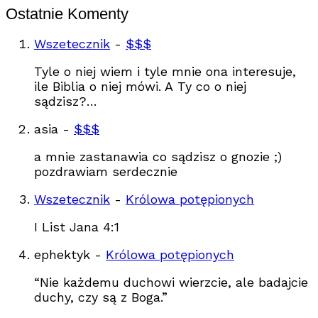
Ostatnie Komenty
Wszetecznik
-
$$$
Tyle o niej wiem i tyle mnie ona interesuje,
ile Biblia o niej mówi. A Ty co o niej
sądzisz?…
asia
-
$$$
a mnie zastanawia co sądzisz o gnozie ;)
pozdrawiam serdecznie
Wszetecznik
-
Królowa potępionych
I List Jana 4:1
ephektyk
-
Królowa potępionych
“Nie każdemu duchowi wierzcie, ale badajcie
duchy, czy są z Boga.”