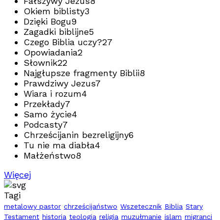
Fałszywy Jezus
8
Okiem biblisty
3
Dzięki Bogu
9
Zagadki biblijne
5
Czego Biblia uczy?
27
Opowiadania
2
Słownik
22
Najgłupsze fragmenty Biblii
8
Prawdziwy Jezus
7
Wiara i rozum
4
Przekłady
7
Samo życie
4
Podcasty
7
Chrześcijanin bezreligijny
6
Tu nie ma diabła
4
Małżeństwo
8
Więcej
Tagi
metalowy pastor
chrześcijaństwo
Wszetecznik
Biblia
Stary
Testament
historia
teologia
religia
muzułmanie
islam
migranci