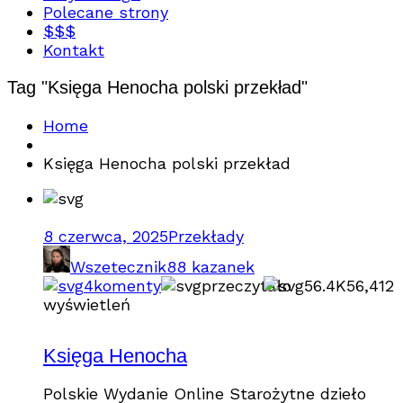
Polecane strony
$$$
Kontakt
Tag "Księga Henocha polski przekład"
Home
Księga Henocha polski przekład
8 czerwca, 2025
Przekłady
Wszetecznik
88 kazanek
4
komenty
przeczytało
56.4K
56,412
wyświetleń
Księga Henocha
Polskie Wydanie Online Starożytne dzieło